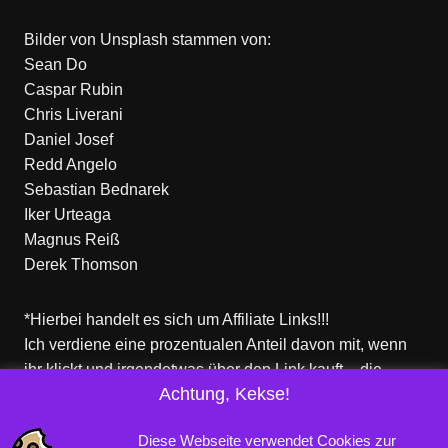
Bilder von
Unsplash
stammen von:
Sean Do
Caspar Rubin
Chris Liverani
Daniel Josef
Redd Angelo
Sebastian Bednarek
Iker Urteaga
Magnus Reiß
Derek Thomson
*Hierbei handelt es sich um Affiliate Links!!!
Ich verdiene eine prozentualen Anteil davon mit, wenn
ihr klickt und irgendetwas über den Link kauft – die
Achtung, Kekse!
Produkte dort sind aber nicht von mir!
Für euch entstehen keine zusätzlichen Kosten!
Diese Webseite verwendet Cookies zur