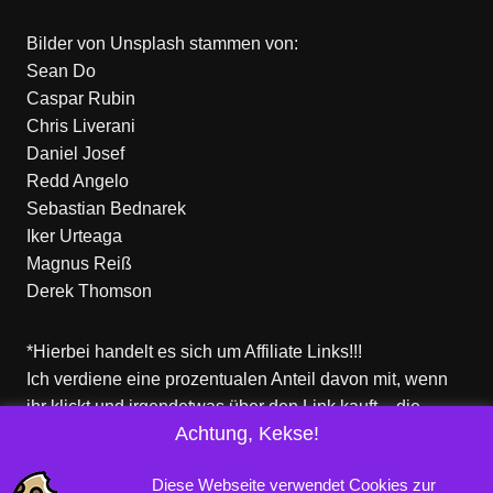
Bilder von
Unsplash
stammen von:
Sean Do
Caspar Rubin
Chris Liverani
Daniel Josef
Redd Angelo
Sebastian Bednarek
Iker Urteaga
Magnus Reiß
Derek Thomson
*Hierbei handelt es sich um Affiliate Links!!!
Ich verdiene eine prozentualen Anteil davon mit, wenn
ihr klickt und irgendetwas über den Link kauft – die
Achtung, Kekse!
Produkte dort sind aber nicht von mir!
Für euch entstehen keine zusätzlichen Kosten!
Diese Webseite verwendet Cookies zur