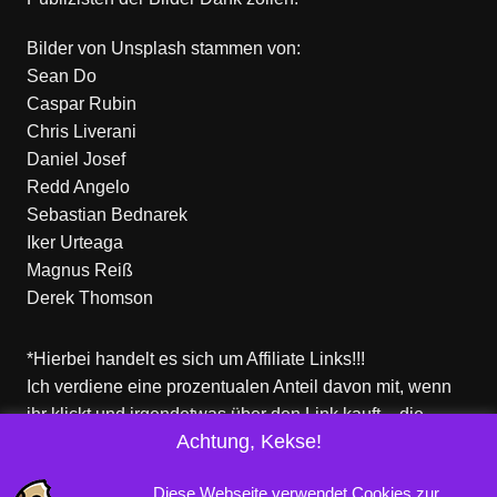
Bilder von
Unsplash
stammen von:
Sean Do
Caspar Rubin
Chris Liverani
Daniel Josef
Redd Angelo
Sebastian Bednarek
Iker Urteaga
Magnus Reiß
Derek Thomson
*Hierbei handelt es sich um Affiliate Links!!!
Ich verdiene eine prozentualen Anteil davon mit, wenn
ihr klickt und irgendetwas über den Link kauft – die
Achtung, Kekse!
Produkte dort sind aber nicht von mir!
Für euch entstehen keine zusätzlichen Kosten!
Diese Webseite verwendet Cookies zur