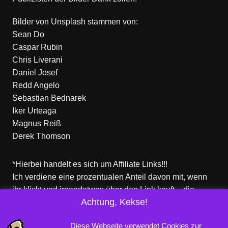
Bilder von
Unsplash
stammen von:
Sean Do
Caspar Rubin
Chris Liverani
Daniel Josef
Redd Angelo
Sebastian Bednarek
Iker Urteaga
Magnus Reiß
Derek Thomson
*Hierbei handelt es sich um Affiliate Links!!!
Ich verdiene eine prozentualen Anteil davon mit, wenn
ihr klickt und irgendetwas über den Link kauft – die
Achtung, Kekse!
Produkte dort sind aber nicht von mir!
Für euch entstehen keine zusätzlichen Kosten!
Diese Webseite verwendet Cookies zur