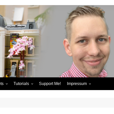
ts
Tutorials
Support Me!
Impressum
chandise
Control+ Gamepad Tutorials
Impressum
ories
Pybricks Tutorials
AGB
ndise
Datenschutzerklärung