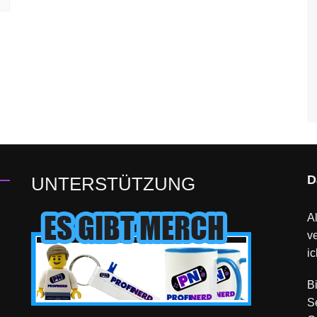
D
UNTERSTÜTZUNG
Al
v
ic
B
S