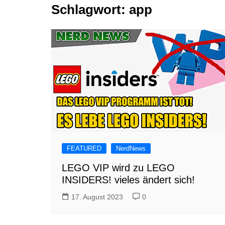
Schlagwort:
app
Tutorials
Warenkorb
Projekte
NerdStuff
Speedbuild
GAMEzeit
Muss das Sein
Retroecke
Building Bricks For
Happiness
FEATURED
NerdNews
LEGO VIP wird zu LEGO
INSIDERS! vieles ändert sich!
17. August 2023
0