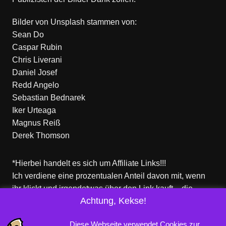
Bilder von
Unsplash
stammen von:
Sean Do
Caspar Rubin
Chris Liverani
Daniel Josef
Redd Angelo
Sebastian Bednarek
Iker Urteaga
Magnus Reiß
Derek Thomson
*Hierbei handelt es sich um Affiliate Links!!!
Ich verdiene eine prozentualen Anteil davon mit, wenn
ihr klickt und irgendetwas über den Link kauft – die
Achtung, Kekse!
Produkte dort sind aber nicht von mir!
Für euch entstehen keine zusätzlichen Kosten!
Diese Webseite verwendet Cookies zur