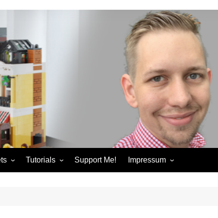
ts
Tutorials
Support Me!
Impressum
chandise
Control+ Gamepad Tutorials
Impressum
ories
Pybricks Tutorials
AGB
ndise
Datenschutzerklärung