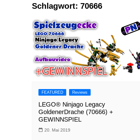
Schlagwort:
70666
Tutorials
Warenkorb
Projekte
NerdStuff
Speedbuild
GAMEzeit
Muss das Sein
Retroecke
Building Bricks For
Happiness
FEATURED
Reviews
LEGO® Ninjago Legacy
GoldenerDrache (70666) +
GEWINNSPIEL
20. Mai 2019