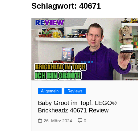
Schlagwort:
40671
Tutorials
Warenkorb
Projekte
NerdStuff
Speedbuild
GAMEzeit
Muss das Sein
Retroecke
Building Bricks For
Happiness
Allgemein
Reviews
Baby Groot im Topf: LEGO®
Brickheadz 40671 Review
26. März 2024
0