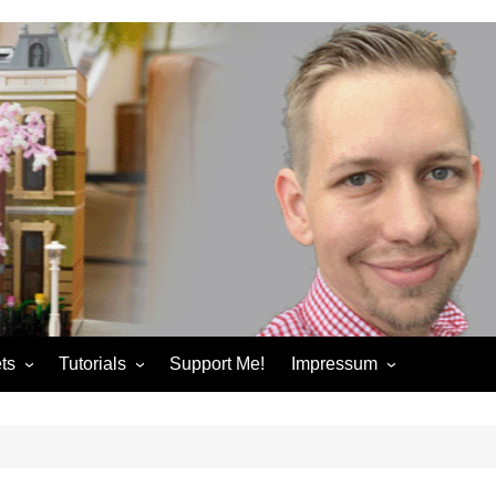
ts
Tutorials
Support Me!
Impressum
chandise
Control+ Gamepad Tutorials
Impressum
ories
Pybricks Tutorials
AGB
ndise
Datenschutzerklärung