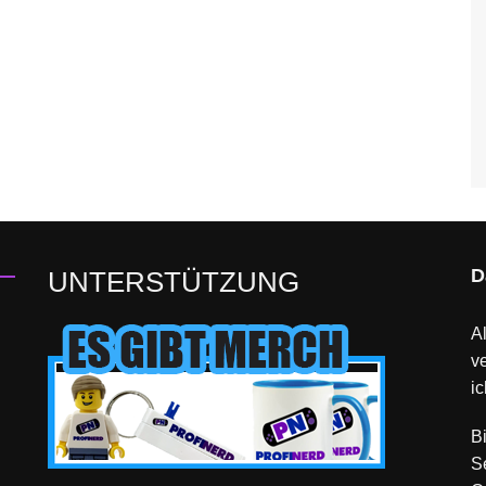
D
UNTERSTÜTZUNG
Al
v
ic
B
S