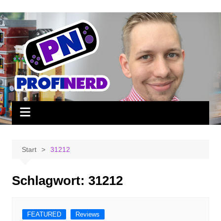
Zum
Inhalt
springen
Start
31212
Schlagwort:
31212
FEATURED
Reviews