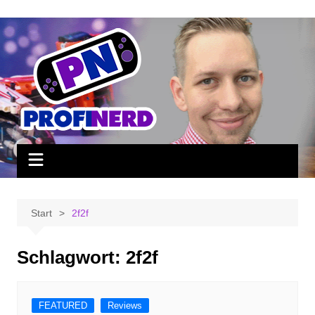
Zum
Inhalt
springen
Start
2f2f
Schlagwort:
2f2f
FEATURED
Reviews