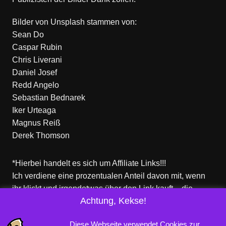
Bilder von
Unsplash
stammen von:
Sean Do
Caspar Rubin
Chris Liverani
Daniel Josef
Redd Angelo
Sebastian Bednarek
Iker Urteaga
Magnus Reiß
Derek Thomson
*Hierbei handelt es sich um Affiliate Links!!!
Ich verdiene eine prozentualen Anteil davon mit, wenn
ihr klickt und irgendetwas über den Link kauft – die
Achtung, Kekse!
Produkte dort sind aber nicht von mir!
Für euch entstehen keine zusätzlichen Kosten!
Diese Webseite verwendet Cookies zur