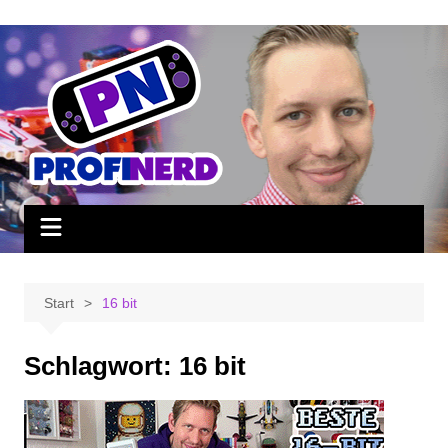
Zum
Inhalt
springen
Start
16 bit
Schlagwort:
16 bit