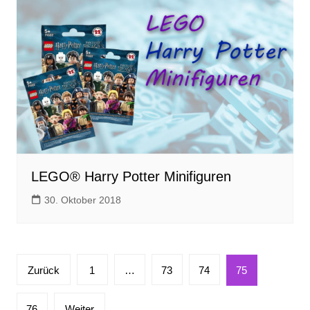
LEGO® Harry Potter Minifiguren
30. Oktober 2018
Seitennummerierung
Zurück
1
…
73
74
75
der
Beiträge
76
Weiter