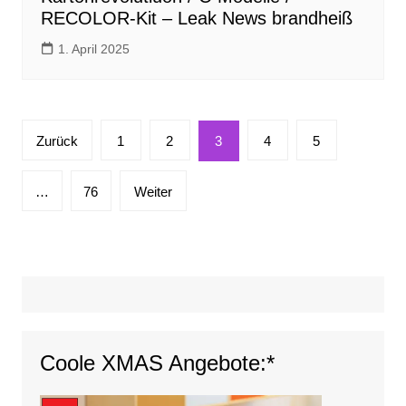
RECOLOR-Kit – Leak News brandheiß
1. April 2025
Seitennummerierung
Zurück
1
2
3
4
5
der
Beiträge
…
76
Weiter
Coole XMAS Angebote:*