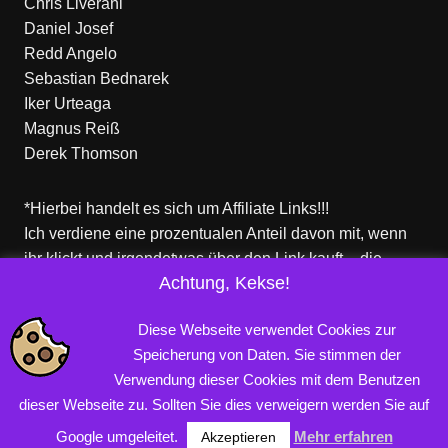
Chris Liverani
Daniel Josef
Redd Angelo
Sebastian Bednarek
Iker Urteaga
Magnus Reiß
Derek Thomson
*Hierbei handelt es sich um Affiliate Links!!!
Ich verdiene eine prozentualen Anteil davon mit, wenn
ihr klickt und irgendetwas über den Link kauft – die
Achtung, Kekse!
Produkte dort sind aber nicht von mir!
Für euch entstehen keine zusätzlichen Kosten!
Diese Webseite verwendet Cookies zur
Speicherung von Daten. Sie stimmen der
Verwendung dieser Cookies mit dem Benutzen
Copyright © 2026 PROFINERD.DE. Alle Rechte vorbehalten.
dieser Webseite zu. Sollten Sie dies verweigern werden Sie auf
Impressum
Datenschutzerklärung
AGB
Google umgeleitet.
Mehr erfahren
Akzeptieren