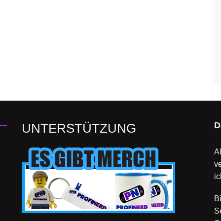
D
UNTERSTÜTZUNG
Al
v
ic
B
S