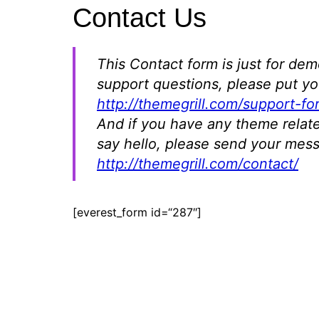
Contact Us
Tutorials
Warenkorb
Projekte
This Contact form is just for de
NerdStuff
support questions, please put yo
Speedbuild
http://themegrill.com/support-fo
GAMEzeit
And if you have any theme related
Muss das Sein
say hello, please send your mes
Retroecke
http://themegrill.com/contact/
Building Bricks For
Happiness
[everest_form id=“287″]