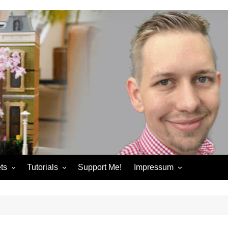
ts
Tutorials
Support Me!
Impressum
chandise
Control+ Gamepad Tutorials
Impressum
ories
Pybricks Tutorials
AGB
ndise
Datenschutzerklärung