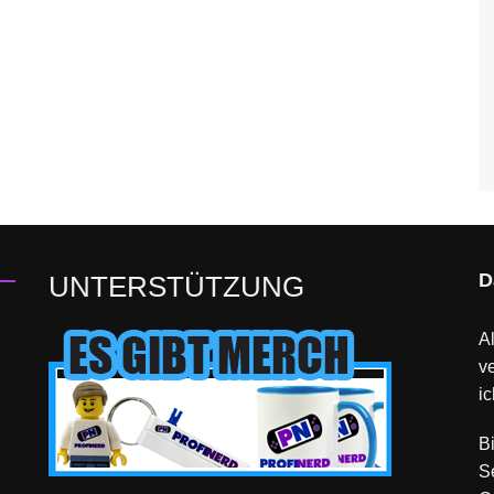
D
UNTERSTÜTZUNG
Al
v
ic
B
S