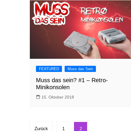
FEATURED
Muss das Sein
Muss das sein? #1 – Retro-
Minikonsolen
15. Oktober 2018
Seitennummerierung
Zurück
1
2