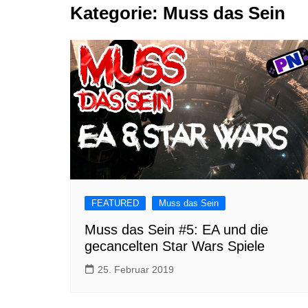
Kategorie:
Muss das Sein
Tutorials
Warenkorb
Projekte
NerdStuff
Speedbuild
GAMEzeit
Muss das Sein
Retroecke
Building Bricks For
Happiness
FEATURED
Muss das Sein
Muss das Sein #5: EA und die
gecancelten Star Wars Spiele
25. Februar 2019