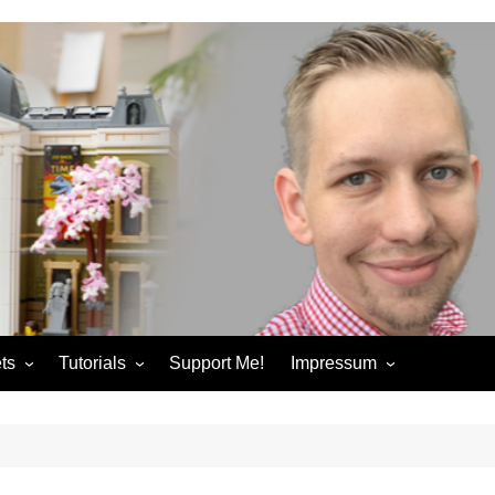
ts
Tutorials
Support Me!
Impressum
chandise
Control+ Gamepad Tutorials
Impressum
ories
Pybricks Tutorials
AGB
ndise
Datenschutzerklärung