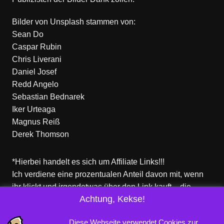
Bilder von
Unsplash
stammen von:
Sean Do
Caspar Rubin
Chris Liverani
Daniel Josef
Redd Angelo
Sebastian Bednarek
Iker Urteaga
Magnus Reiß
Derek Thomson
*Hierbei handelt es sich um Affiliate Links!!!
Ich verdiene eine prozentualen Anteil davon mit, wenn
ihr klickt und irgendetwas über den Link kauft – die
Achtung, Kekse!
Produkte dort sind aber nicht von mir!
Für euch entstehen keine zusätzlichen Kosten!
Diese Webseite verwendet Cookies zur