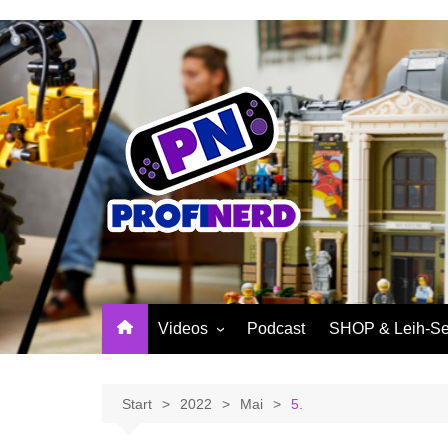
Zum
Inhalt
springen
Videos
Podcast
SHOP & Leih-Se
NerdNews
PROFINERD Mer
Reviews
Sinnvolle Access
Start
2022
Mai
5.
Community
Profinerd Mercha