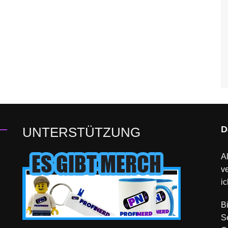
D
UNTERSTÜTZUNG
Al
v
ic
B
S