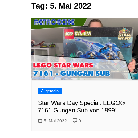
Tag:
5. Mai 2022
Tutorials
Warenkorb
Projekte
NerdStuff
Speedbuild
GAMEzeit
Muss das Sein
Retroecke
Building Bricks For
Happiness
Allgemein
Star Wars Day Special: LEGO®
7161 Gungan Sub von 1999!
5. Mai 2022
0