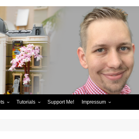
ts
Tutorials
Support Me!
Impressum
chandise
Control+ Gamepad Tutorials
Impressum
ories
Pybricks Tutorials
AGB
ndise
Datenschutzerklärung