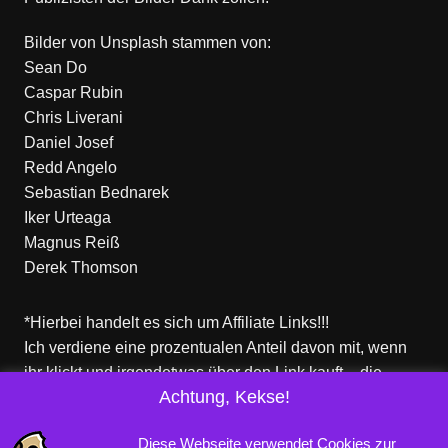
Bilder von
Unsplash
stammen von:
Sean Do
Caspar Rubin
Chris Liverani
Daniel Josef
Redd Angelo
Sebastian Bednarek
Iker Urteaga
Magnus Reiß
Derek Thomson
*Hierbei handelt es sich um Affiliate Links!!!
Ich verdiene eine prozentualen Anteil davon mit, wenn
ihr klickt und irgendetwas über den Link kauft – die
Achtung, Kekse!
Produkte dort sind aber nicht von mir!
Für euch entstehen keine zusätzlichen Kosten!
Diese Webseite verwendet Cookies zur