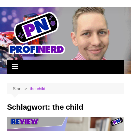
Zum
Inhalt
springen
Start
the child
Schlagwort:
the child