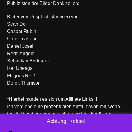
Publizisten der Bilder Dank zollen:
Bilder von
Unsplash
stammen von:
Sean Do
Caspar Rubin
Chris Liverani
Daniel Josef
Redd Angelo
Sebastian Bednarek
Iker Urteaga
Magnus Reiß
Derek Thomson
*Hierbei handelt es sich um Affiliate Links!!!
Ich verdiene eine prozentualen Anteil davon mit, wenn
ihr klickt und irgendetwas über den Link kauft – die
Achtung, Kekse!
Produkte dort sind aber nicht von mir!
Für euch entstehen keine zusätzlichen Kosten!