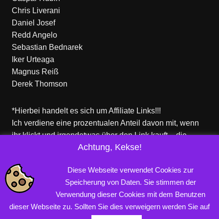
Chris Liverani
Daniel Josef
Redd Angelo
Sebastian Bednarek
Iker Urteaga
Magnus Reiß
Derek Thomson
*Hierbei handelt es sich um Affiliate Links!!!
Ich verdiene eine prozentualen Anteil davon mit, wenn
ihr klickt und irgendetwas über den Link kauft – die
Achtung, Kekse!
Produkte dort sind aber nicht von mir!
Für euch entstehen keine zusätzlichen Kosten!
Diese Webseite verwendet Cookies zur
Speicherung von Daten. Sie stimmen der
Verwendung dieser Cookies mit dem Benutzen
Copyright © 2026 PROFINERD.DE. Alle Rechte vorbehalten.
dieser Webseite zu. Sollten Sie dies verweigern werden Sie auf