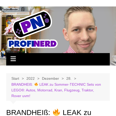
Zum
Inhalt
springen
Start
2022
Dezember
28.
BRANDHEIß:
LEAK zu Sommer-TECHNIC Sets von
LEGO®: Autos, Motorrad, Kran, Flugzeug, Traktor,
Rover uvm!
BRANDHEIß:
LEAK zu