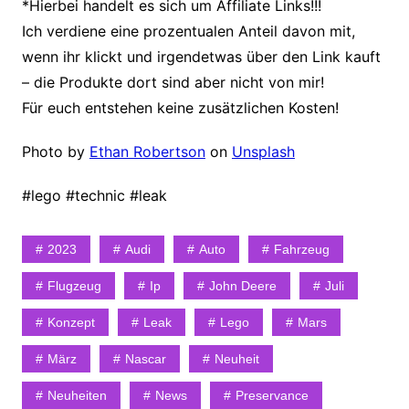
*Hierbei handelt es sich um Affiliate Links!!!
Ich verdiene eine prozentualen Anteil davon mit,
wenn ihr klickt und irgendetwas über den Link kauft
– die Produkte dort sind aber nicht von mir!
Für euch entstehen keine zusätzlichen Kosten!
Photo by
Ethan Robertson
on
Unsplash
#lego #technic #leak
2023
Audi
Auto
Fahrzeug
Flugzeug
Ip
John Deere
Juli
Konzept
Leak
Lego
Mars
März
Nascar
Neuheit
Neuheiten
News
Preservance