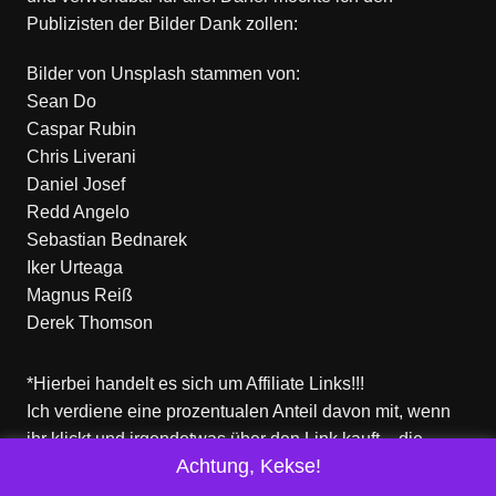
Publizisten der Bilder Dank zollen:
Bilder von
Unsplash
stammen von:
Sean Do
Caspar Rubin
Chris Liverani
Daniel Josef
Redd Angelo
Sebastian Bednarek
Iker Urteaga
Magnus Reiß
Derek Thomson
*Hierbei handelt es sich um Affiliate Links!!!
Ich verdiene eine prozentualen Anteil davon mit, wenn
ihr klickt und irgendetwas über den Link kauft – die
Achtung, Kekse!
Produkte dort sind aber nicht von mir!
Für euch entstehen keine zusätzlichen Kosten!