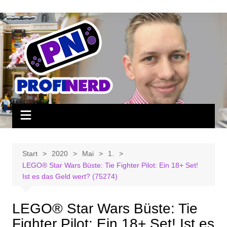
Zum
Inhalt
springen
Start
2020
Mai
1.
LEGO® Star Wars Büste: Tie Fighter Pilot: Ein 18+ Set!
Ist es das Geld wert? (75274)
LEGO® Star Wars Büste: Tie
Fighter Pilot: Ein 18+ Set! Ist es