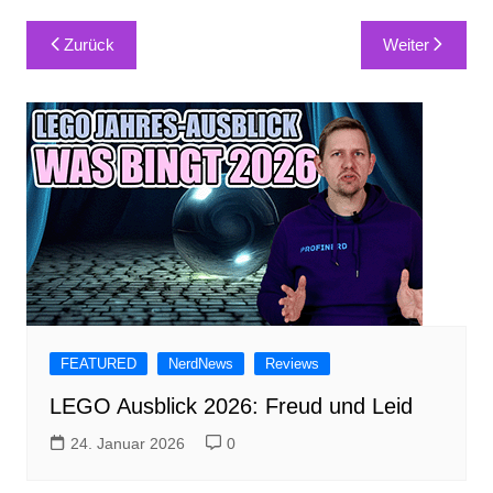
Beitragsnavigation
Zurück
Weiter
FEATURED
NerdNews
Reviews
LEGO Ausblick 2026: Freud und Leid
24. Januar 2026
0